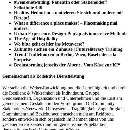
#wearenotwaiting: PatientIn oder Stakeholder?
Selbsthilfe 4.0!
Healthy Hedonism – motivieren Sie sich und andere mit
Rezept!
What a difference a place makes! – Placemaking mal
anders!
Urban Experience Design: PopUp als immersive Methode
The Age of Hospitality
Wo bitte geht es hier ins Metaverse?
Zukünfte suchen ein Zuhause | Futureliteracy Training
Trend-Trüffeltouren in Berlin, Wien, Basel oder à la
Surprise
Brainstorming jenseits der Alpen: „Vom Käse zur KI“
Gemeinschaft als kollektive Dienstleistung
Wir stellen die Weiter-Entwicklung und die Lernfähigkeit und damit
die Resilienz & Wirksamkeit als Individuum, Gruppe,
Genossenschaft, Organisation und Unternehmen und die Lust am
gemeinsamem Gestalten in den Vordergrund. Ob Community,
Stakeholder-Netzwerk, Ökosystem – Tragfähigkeit, Zugehörigkeit,
Commitment und Beziehungen entstehen nicht am Reißbrett,
sondern entwickeln sich organisch im Rahmen eines von uns
gesteuerten Prozesses rund um gemeinsame Projektarbeit,
Perspektivwechsel, Vertrauen und Wirken.