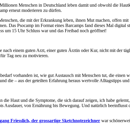
2 Millionen Menschen in Deutschland leben damit und obwohl die Hautk
ocamp erneut moderieren zu dürfen.
Menschen, die mit der Erkrankung leben, ihnen Mut machen, offen mit i
en. Das Psocamp im Format eines Barcamps fand dieses Mal digital sta
dass um 15 Uhr Schluss war und das Freibad noch geöffnet!
age nach einem guten Arzt, einer guten Ärztin oder Kur, nicht mit der t
 für Tag neu zu motivieren.
sbedarf vorhanden ist, wie gut Austausch mit Menschen tut, die einen w
 die – aus der geteilten Erfahrung heraus wertvolle Alltagstipps und 
die Haut und die Symptome, die sich darauf zeigen, ich habe gelernt, 
is Ausdauer, von Ernährung bis Bewegung. Und natürlich beeinflusst 
gang Friesslich, der grossartige Sketchnotezeichner
war schönerweis