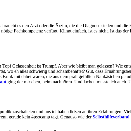
s braucht es den Arzt oder die Ärztin, die die Diagnose stellen und 
ötige Fachkompetenz verfügt. Klingt einfach, ist es nicht. Ist das der 
n Topf Gelassenheit ist Trumpf. Aber wie bleibt man gelassen? Wie e
ertät, wo eh alles schwierig und schambehaftet? Gut, dass Ernährungsbe
s Brink mit dabei waren, die aus dem prall gefüllten Nähkästchen plau
Haut
ging der mir eben, beim nachhören. Und lachen musste ich auch. 
epublik zuschalteten und uns teilhaben ließen an ihren Erfahrungen. Vie
t, wenn gerade kein #psocamp tagt. Genauso wie der
Selbsthilfeverban