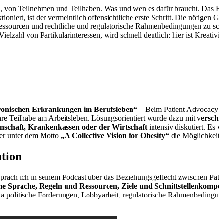
n
, von Teilnehmen und Teilhaben. Was und wen es dafür braucht. Das 
ioniert, ist der vermeintlich offensichtliche erste Schritt. Die nötige
Ressourcen und rechtliche und regulatorische Rahmenbedingungen zu s
Vielzahl von Partikularinteressen, wird schnell deutlich: hier ist Kreat
ronischen Erkrankungen im Berufsleben“
– Beim Patient Advocacy
e Teilhabe am Arbeitsleben. Lösungsorientiert wurde dazu mit v
ersch
enschaft, Krankenkassen oder der Wirtschaft
intensiv diskutiert. Es
er unter dem Motto
„A Collective Vision for Obesity“
die Möglichkeit
ation
prach ich in seinem Podcast über das Beziehungsgeflecht zwischen Pa
e Sprache, Regeln und Ressourcen, Ziele und Schnittstellenkompet
twa politische Forderungen, Lobbyarbeit, regulatorische Rahmenbedin