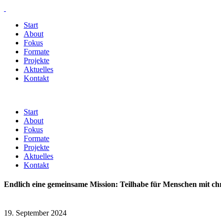
Start
About
Fokus
Formate
Projekte
Aktuelles
Kontakt
Start
About
Fokus
Formate
Projekte
Aktuelles
Kontakt
Endlich eine gemeinsame Mission: Teilhabe für Menschen mit c
19. September 2024