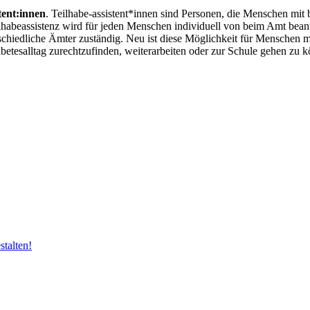
tent:innen
. Teilhabe-assistent*innen sind Personen, die Menschen mi
ilhabeassistenz wird für jeden Menschen individuell von beim Amt beant
schiedliche Ämter zuständig. Neu ist diese Möglichkeit für Menschen mi
abetesalltag zurechtzufinden, weiterarbeiten oder zur Schule gehen zu 
talten!