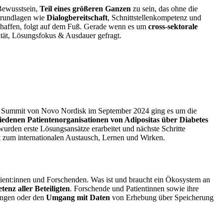
Bewusstsein,
Teil eines größeren Ganzen
zu sein, das ohne die
n Grundlagen wie
Dialogbereitschaft
, Schnittstellenkompetenz und
chaffen, folgt auf dem Fuß. Gerade wenn es um
cross-sektorale
ivität, Lösungsfokus & Ausdauer gefragt.
 Summit von Novo Nordisk im September 2024 ging es um die
iedenen Patientenorganisationen von Adipositas über Diabetes
 wurden erste Lösungsansätze erarbeitet und nächste Schritte
 zum internationalen Austausch, Lernen und Wirken.
tient:innen und Forschenden. Was ist und braucht ein Ökosystem an
enz aller Beteiligten
. Forschende und Patientinnen sowie ihre
gungen oder den
Umgang mit Daten
von Erhebung über Speicherung