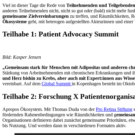
Viel ist dieser Tage die Rede von
Teilnehmenden und Teilgebende
anderen Teilnehmenden nicht, nicht so gut oder (bald) nicht mehr funkt
gemeinsame Zielvereinbarungen
zu treffen, und Räumlichkeiten, 
Ökosysteme
geht, mit heterogen aufgestellten Akteurinnen und einer 
Teilhabe 1: Patient Advocacy Summit
Bild: Kasper Jensen
„Gemeinsam stark für Menschen mit Adipositas und anderen ch
Stärkung von Arbeitnehmenden mit chronischen Erkrankungen und ihr
und Herz bishin zu Krebs, aber auch mit Expert:innen aus Wiss
vereinbart. Auf dem
Global Summit
in Kopenhagen besteht im Oktob
Teilhabe 2: Forschung X Patientenorganis
Apropos Ökosystem. Mit Thomas Duda von der
Pro Retina Stiftung
s
fördernden Rahmenbedingungen wie Räumlichkeiten und g
emeinsam
Organisationen definieren dabei zunächst gemeinsame Prioritäten, e
bis Nutzung. Und werden dann in verschiedenen Formaten aktiv.