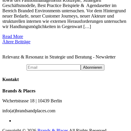
sowie des Fashionmanagements Konzepte, Strategien
Geschäftsmodelle, Best Practice Beispiele & Agendasetter im
Bereich Branded Environments untersuchen. Vor dem Hintergrund
neuer Bedarfe, neuer Customer Journeys, neuer Akteure und
strukturellen internen wie externen Herausforderungen untersuchen
wir Handlungsmöglichkeiten in Gegenwart […]
Read More
Beitragsnavigation
Ältere Beiträge
Relevanz & Resonanz in Strategie und Beratung - Newsletter
Kontakt
Brands & Places
Wichertstrasse 18 | 10439 Berlin
info(at)brandsandplaces.com
Copyright © 2026
Brands & Places
All Rights Reserved