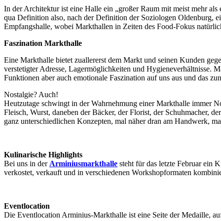
In der Architektur ist eine Halle ein „großer Raum mit meist mehr a
qua Definition also, nach der Definition der Soziologen Oldenburg, 
Empfangshalle, wobei Markthallen in Zeiten des Food-Fokus natürlic
Faszination Markthalle
Eine Markthalle bietet zuallererst dem Markt und seinen Kunden gegen
verstetigter Adresse, Lagermöglichkeiten und Hygieneverhältnisse. Ma
Funktionen aber auch emotionale Faszination auf uns aus und das z
Nostalgie? Auch!
Heutzutage schwingt in der Wahrnehmung einer Markthalle immer Nost
Fleisch, Wurst, daneben der Bäcker, der Florist, der Schuhmacher, de
ganz unterschiedlichen Konzepten, mal näher dran am Handwerk, mal
Kulinarische Highlights
Bei uns in der
Arminiusmarkthalle
steht für das letzte Februar ein 
verkostet, verkauft und in verschiedenen Workshopformaten kombinie
Eventlocation
Die Eventlocation Arminius-Markthalle ist eine Seite der Medaille, a