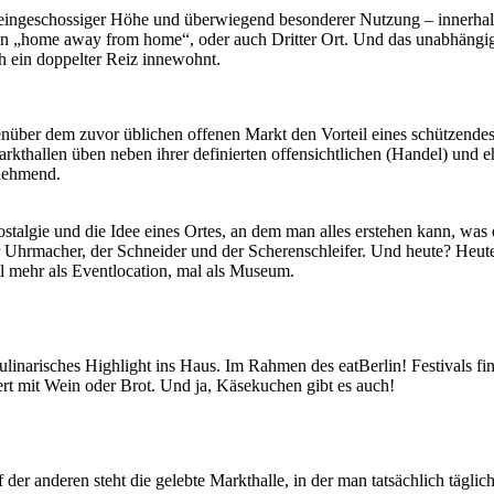
ls eingeschossiger Höhe und überwiegend besonderer Nutzung – innerha
ein „home away from home“, oder auch Dritter Ort. Und das unabhängig
h ein doppelter Reiz innewohnt.
über dem zuvor üblichen offenen Markt den Vorteil eines schützendes Da
rkthallen üben neben ihrer definierten offensichtlichen (Handel) und eh
unehmend.
algie und die Idee eines Ortes, an dem man alles erstehen kann, was 
r Uhrmacher, der Schneider und der Scherenschleifer. Und heute? Heute 
 mehr als Eventlocation, mal als Museum.
Kulinarisches Highlight ins Haus. Im Rahmen des eatBerlin! Festivals fi
rt mit Wein oder Brot. Und ja, Käsekuchen gibt es auch!
uf der anderen steht die gelebte Markthalle, in der man tatsächlich tä