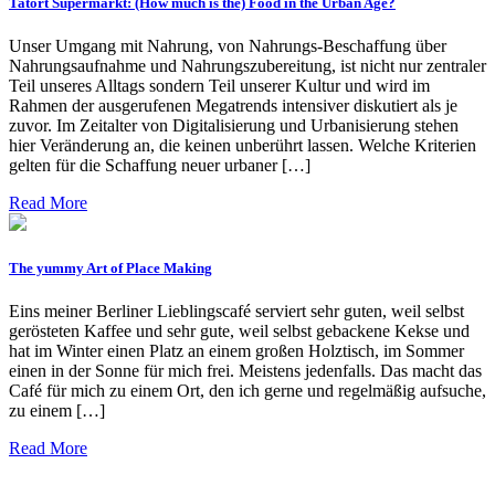
Tatort Supermarkt: (How much is the) Food in the Urban Age?
Unser Umgang mit Nahrung, von Nahrungs-Beschaffung über
Nahrungsaufnahme und Nahrungszubereitung, ist nicht nur zentraler
Teil unseres Alltags sondern Teil unserer Kultur und wird im
Rahmen der ausgerufenen Megatrends intensiver diskutiert als je
zuvor. Im Zeitalter von Digitalisierung und Urbanisierung stehen
hier Veränderung an, die keinen unberührt lassen. Welche Kriterien
gelten für die Schaffung neuer urbaner […]
Read More
The yummy Art of Place Making
Eins meiner Berliner Lieblingscafé serviert sehr guten, weil selbst
gerösteten Kaffee und sehr gute, weil selbst gebackene Kekse und
hat im Winter einen Platz an einem großen Holztisch, im Sommer
einen in der Sonne für mich frei. Meistens jedenfalls. Das macht das
Café für mich zu einem Ort, den ich gerne und regelmäßig aufsuche,
zu einem […]
Read More